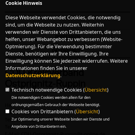
Cookie Hinweis
Diese Webseite verwendet Cookies, die notwendig
sind, um die Webseite zu nutzen. Weiterhin
verwenden wir Dienste von Drittanbietern, die uns
IMPRESSUM
helfen, unser Webangebot zu verbessern (Website-
Optmierung). Für die Verwendung bestimmter
DATENSCHUTZ
Dienste, benötigen wir Ihre Einwilligung. Ihre
Einwilligung können Sie jederzeit widerrufen. Weitere
Informationen finden Sie in unserer
CDU Kreisverband
Datenschutzerklärung
.
Ostprignitz-Ruppin
Technisch notwendige Cookies (
Übersicht
)
Die notwendigen Cookies werden allein für den
Heinrich - Rau - Straße 31
ordnungsgemäßen Gebrauch der Webseite benötigt.
Cookies von Drittanbietern (
Übersicht
)
16816 Neuruppin
Telefon: 0152 - 24481876
Zur Optimierung unserer Webseite binden wir Dienste und
Telefax: 03391 - 509613
Angebote von Drittanbietern ein.
E-Mail: CDU-Ostprignitz-Ruppin@t-online.de