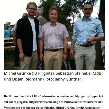
BUNDESTAG
LANDTAG
EUROPA
CDU RHEINSBERG
SENIOREN UNION OPR
JUNGE UNION OPR
FRAUEN UNION OPR
Michel Grünke (JU Prignitz), Sebastian Steineke (MdB)
Mitglied werden
und Dr. Jan Redmann (Foto: Jenny Günther).
LINKS
FACEBOOK-SEITE
Der Kreisverband der CDU-Nachwuschorganisation in Ostprignitz-Ruppin hat
auf seiner jüngsten Mitgliederversammlung den Pritzwalker Jurastudenten und
Vorsitzenden der Jungen Union Prignitz, Michel Grünke, für die Kandidatur