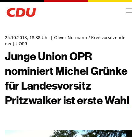
25.10.2013, 18:38 Uhr | Oliver Normann / Kreisvorsitzender
der JU OPR
Junge Union OPR
NEWS
nominiert Michel Grünke
ARCHIV
TERMINE
für Landesvorsitz
Pritzwalker ist erste Wahl
KREISVORSTAND
ORTSVERBÄNDE
FRAKTIONSMITGLIEDER
ANTRÄGE UND ANFRAGEN