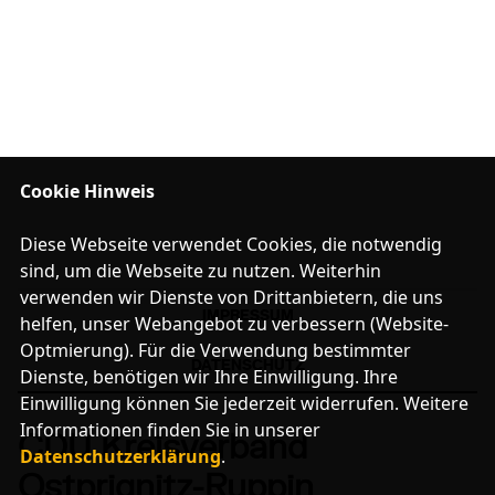
BUNDESTAG
LANDTAG
EUROPA
Cookie Hinweis
CDU RHEINSBERG
SENIOREN UNION OPR
Diese Webseite verwendet Cookies, die notwendig
JUNGE UNION OPR
sind, um die Webseite zu nutzen. Weiterhin
FRAUEN UNION OPR
verwenden wir Dienste von Drittanbietern, die uns
IMPRESSUM
helfen, unser Webangebot zu verbessern (Website-
Mitglied werden
Optmierung). Für die Verwendung bestimmter
DATENSCHUTZ
LINKS
Dienste, benötigen wir Ihre Einwilligung. Ihre
FACEBOOK-SEITE
Einwilligung können Sie jederzeit widerrufen. Weitere
Informationen finden Sie in unserer
CDU Kreisverband
Datenschutzerklärung
.
Ostprignitz-Ruppin