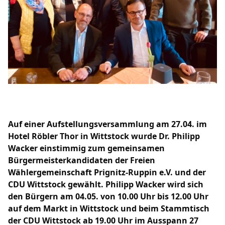
BUNDESTAG
LANDTAG
EUROPA
CDU RHEINSBERG
SENIOREN UNION OPR
JUNGE UNION OPR
FRAUEN UNION OPR
Auf einer Aufstellungsversammlung am 27.04. im
Hotel Röbler Thor in Wittstock wurde Dr. Philipp
Wacker einstimmig zum gemeinsamen
Mitglied werden
Bürgermeisterkandidaten der Freien
LINKS
Wählergemeinschaft Prignitz-Ruppin e.V. und der
FACEBOOK-SEITE
CDU Wittstock gewählt. Philipp Wacker wird sich
den Bürgern am 04.05. von 10.00 Uhr bis 12.00 Uhr
auf dem Markt in Wittstock und beim Stammtisch
der CDU Wittstock ab 19.00 Uhr im Ausspann 27