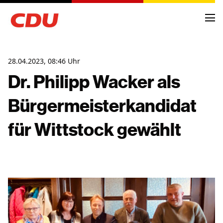
28.04.2023, 08:46 Uhr
Dr. Philipp Wacker als
Bürgermeisterkandidat
NEWS
ARCHIV
für Wittstock gewählt
TERMINE
KREISVORSTAND
ORTSVERBÄNDE
FRAKTIONSMITGLIEDER
ANTRÄGE UND ANFRAGEN