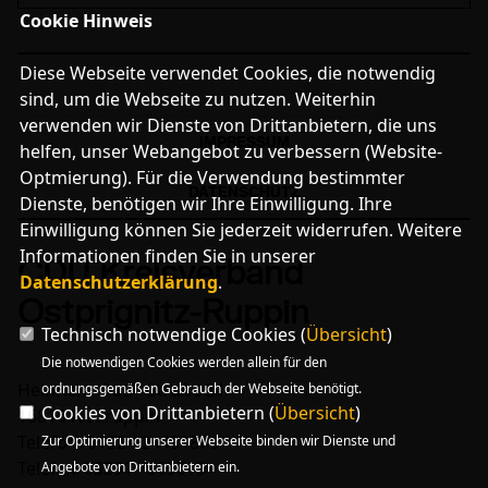
Cookie Hinweis
Diese Webseite verwendet Cookies, die notwendig
sind, um die Webseite zu nutzen. Weiterhin
verwenden wir Dienste von Drittanbietern, die uns
IMPRESSUM
helfen, unser Webangebot zu verbessern (Website-
Optmierung). Für die Verwendung bestimmter
DATENSCHUTZ
Dienste, benötigen wir Ihre Einwilligung. Ihre
Einwilligung können Sie jederzeit widerrufen. Weitere
Informationen finden Sie in unserer
CDU Kreisverband
Datenschutzerklärung
.
Ostprignitz-Ruppin
Technisch notwendige Cookies (
Übersicht
)
Die notwendigen Cookies werden allein für den
Heinrich - Rau - Straße 31
ordnungsgemäßen Gebrauch der Webseite benötigt.
Cookies von Drittanbietern (
Übersicht
)
16816 Neuruppin
Telefon: 0152 - 24481876
Zur Optimierung unserer Webseite binden wir Dienste und
Telefax: 03391 - 509613
Angebote von Drittanbietern ein.