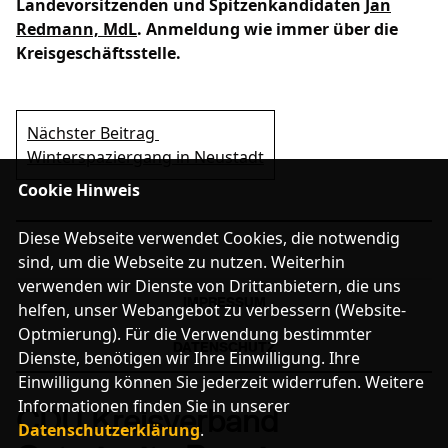
Landevorsitzenden und Spitzenkandidaten
Jan
Redmann, MdL
. Anmeldung wie immer über die
Kreisgeschäftsstelle.
Nächster Beitrag
Winterspaziergang in Neustadt
Cookie Hinweis
Diese Webseite verwendet Cookies, die notwendig
sind, um die Webseite zu nutzen. Weiterhin
verwenden wir Dienste von Drittanbietern, die uns
IMPRESSUM
helfen, unser Webangebot zu verbessern (Website-
Optmierung). Für die Verwendung bestimmter
DATENSCHUTZ
Dienste, benötigen wir Ihre Einwilligung. Ihre
Einwilligung können Sie jederzeit widerrufen. Weitere
Informationen finden Sie in unserer
CDU Kreisverband
Datenschutzerklärung
.