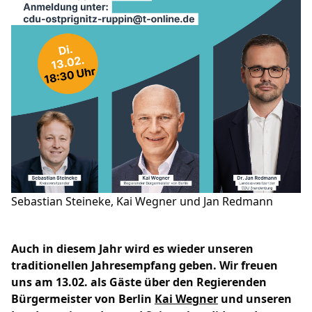
BUNDESTAG
LANDTAG
EUROPA
CDU RHEINSBERG
SENIOREN UNION OPR
JUNGE UNION OPR
FRAUEN UNION OPR
Sebastian Steineke, Kai Wegner und Jan Redmann
Mitglied werden
LINKS
Auch in diesem Jahr wird es wieder unseren
FACEBOOK-SEITE
traditionellen Jahresempfang geben. Wir freuen
uns am 13.02. als Gäste über den Regierenden
Bürgermeister von Berlin
Kai Wegner
und unseren