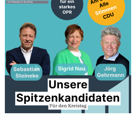
BUNDESTAG
LANDTAG
EUROPA
CDU RHEINSBERG
SENIOREN UNION OPR
JUNGE UNION OPR
FRAUEN UNION OPR
Mitglied werden
LINKS
FACEBOOK-SEITE