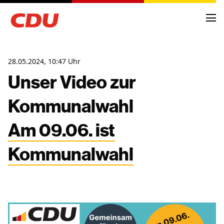
28.05.2024, 10:47 Uhr
Unser Video zur
Kommunalwahl
NEWS
ARCHIV
Am 09.06. ist
TERMINE
Kommunalwahl
KREISVORSTAND
ORTSVERBÄNDE
FRAKTIONSMITGLIEDER
ANTRÄGE UND ANFRAGEN