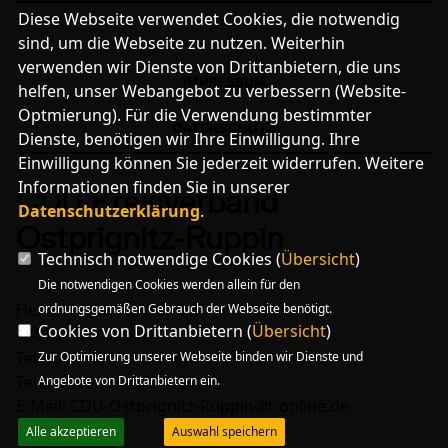
Diese Webseite verwendet Cookies, die notwendig
sind, um die Webseite zu nutzen. Weiterhin
verwenden wir Dienste von Drittanbietern, die uns
IMPRESSUM
helfen, unser Webangebot zu verbessern (Website-
Optmierung). Für die Verwendung bestimmter
DATENSCHUTZ
Dienste, benötigen wir Ihre Einwilligung. Ihre
Einwilligung können Sie jederzeit widerrufen. Weitere
Informationen finden Sie in unserer
CDU Kreisverband
Datenschutzerklärung
.
Ostprignitz-Ruppin
Technisch notwendige Cookies (
Übersicht
)
Die notwendigen Cookies werden allein für den
Heinrich - Rau - Straße 31
ordnungsgemäßen Gebrauch der Webseite benötigt.
Cookies von Drittanbietern (
Übersicht
)
16816 Neuruppin
Telefon: 0152 - 24481876
Zur Optimierung unserer Webseite binden wir Dienste und
Telefax: 03391 - 509613
Angebote von Drittanbietern ein.
E-Mail: CDU-Ostprignitz-Ruppin@t-online.de
Alle akzeptieren
Auswahl speichern