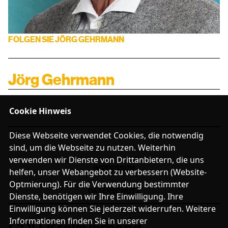
BUNDESTAG
FOLGEN SIE JÖRG GEHRMANN
LANDTAG
EUROPA
Jörg Gehrmann
CDU RHEINSBERG
SENIOREN UNION OPR
Cookie Hinweis
JUNGE UNION OPR
FRAUEN UNION OPR
Diese Webseite verwendet Cookies, die notwendig
sind, um die Webseite zu nutzen. Weiterhin
Mitglied werden
verwenden wir Dienste von Drittanbietern, die uns
IMPRESSUM
helfen, unser Webangebot zu verbessern (Website-
LINKS
Optmierung). Für die Verwendung bestimmter
FACEBOOK-SEITE
DATENSCHUTZ
Dienste, benötigen wir Ihre Einwilligung. Ihre
Einwilligung können Sie jederzeit widerrufen. Weitere
Informationen finden Sie in unserer