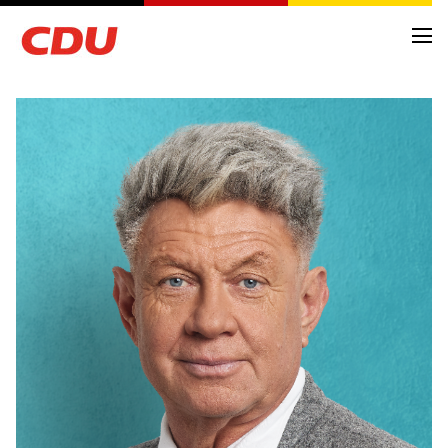
NEWS
ARCHIV
TERMINE
KREISVORSTAND
ORTSVERBÄNDE
FRAKTIONSMITGLIEDER
ANTRÄGE UND ANFRAGEN