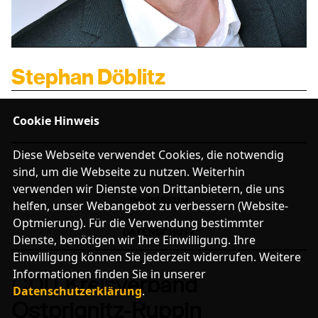
BUNDESTAG
LANDTAG
Stephan Döblitz
EUROPA
Cookie Hinweis
CDU RHEINSBERG
SENIOREN UNION OPR
Diese Webseite verwendet Cookies, die notwendig
JUNGE UNION OPR
sind, um die Webseite zu nutzen. Weiterhin
FRAUEN UNION OPR
verwenden wir Dienste von Drittanbietern, die uns
IMPRESSUM
helfen, unser Webangebot zu verbessern (Website-
Mitglied werden
Optmierung). Für die Verwendung bestimmter
DATENSCHUTZ
Dienste, benötigen wir Ihre Einwilligung. Ihre
LINKS
Einwilligung können Sie jederzeit widerrufen. Weitere
FACEBOOK-SEITE
Informationen finden Sie in unserer
CDU Kreisverband
Datenschutzerklärung
.
Ostprignitz-Ruppin