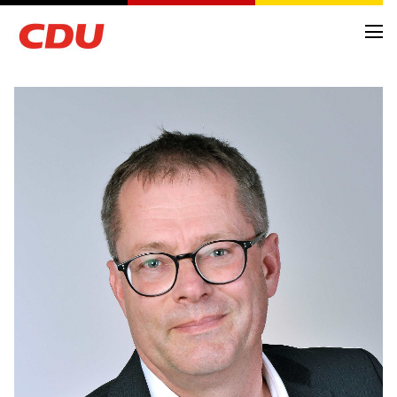
NEWS
ARCHIV
TERMINE
KREISVORSTAND
ORTSVERBÄNDE
FRAKTIONSMITGLIEDER
ANTRÄGE UND ANFRAGEN