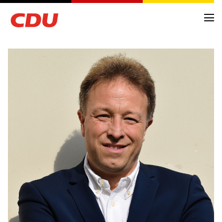
NEWS
ARCHIV
TERMINE
KREISVORSTAND
ORTSVERBÄNDE
FRAKTIONSMITGLIEDER
ANTRÄGE UND ANFRAGEN