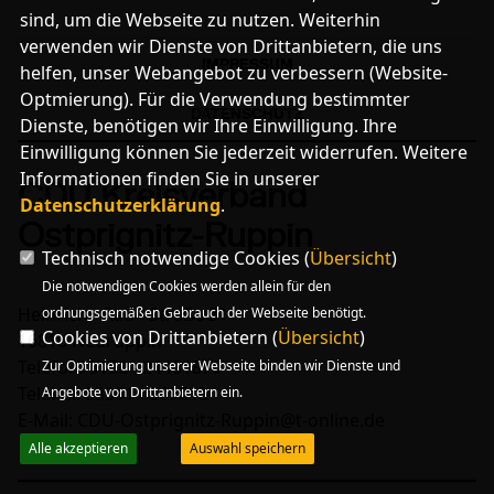
sind, um die Webseite zu nutzen. Weiterhin
verwenden wir Dienste von Drittanbietern, die uns
IMPRESSUM
helfen, unser Webangebot zu verbessern (Website-
Optmierung). Für die Verwendung bestimmter
DATENSCHUTZ
Dienste, benötigen wir Ihre Einwilligung. Ihre
Einwilligung können Sie jederzeit widerrufen. Weitere
Informationen finden Sie in unserer
CDU Kreisverband
Datenschutzerklärung
.
Ostprignitz-Ruppin
Technisch notwendige Cookies (
Übersicht
)
Die notwendigen Cookies werden allein für den
Heinrich - Rau - Straße 31
ordnungsgemäßen Gebrauch der Webseite benötigt.
Cookies von Drittanbietern (
Übersicht
)
16816 Neuruppin
Telefon: 0152 - 24481876
Zur Optimierung unserer Webseite binden wir Dienste und
Telefax: 03391 - 509613
Angebote von Drittanbietern ein.
E-Mail: CDU-Ostprignitz-Ruppin@t-online.de
Alle akzeptieren
Auswahl speichern